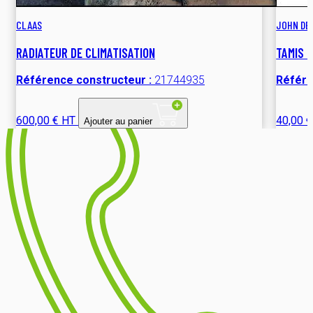
CLAAS
JOHN DE
RADIATEUR DE CLIMATISATION
TAMIS D
Référence constructeur :
21744935
Référe
600,00 € HT
40,00 
Ajouter au panier