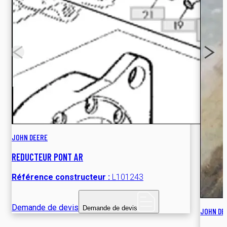
JOHN DEERE
REDUCTEUR PONT AR
Référence constructeur :
L101243
Demande de devis
Demande de devis
JOHN DE