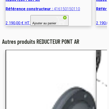
Référence constructeur :
416150150110
Référe
2 190,00 € HT
2 190,
Ajouter au panier
Autres produits REDUCTEUR PONT AR