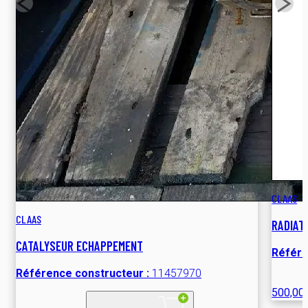
CLAAS
CLAAS
RADIAT
CATALYSEUR ECHAPPEMENT
Référe
Référence constructeur :
11457970
500,00