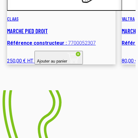
CLAAS
VALTRA
MARCHE PIED DROIT
MARCHE
Référence constructeur :
7700052307
Référe
250,00 € HT
80,00 
Ajouter au panier